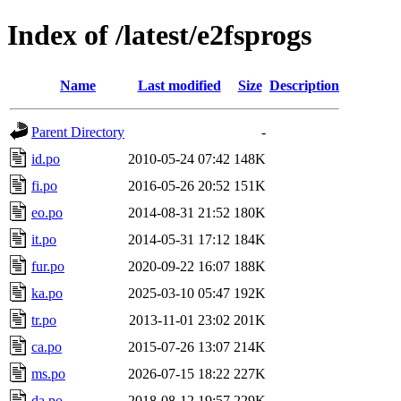
Index of /latest/e2fsprogs
Name
Last modified
Size
Description
Parent Directory
-
id.po
2010-05-24 07:42
148K
fi.po
2016-05-26 20:52
151K
eo.po
2014-08-31 21:52
180K
it.po
2014-05-31 17:12
184K
fur.po
2020-09-22 16:07
188K
ka.po
2025-03-10 05:47
192K
tr.po
2013-11-01 23:02
201K
ca.po
2015-07-26 13:07
214K
ms.po
2026-07-15 18:22
227K
da.po
2018-08-12 19:57
229K