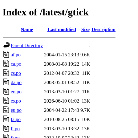
Index of /latest/gtick
Name
Last modified
Size
Description
Parent Directory
-
af.po
2004-01-15 23:13
9.6K
ca.po
2008-01-08 19:22
14K
cs.po
2012-04-07 20:32
11K
da.po
2008-05-01 08:52
11K
eo.po
2013-03-10 01:27
11K
es.po
2026-06-10 01:02
13K
eu.po
2004-04-22 17:43
9.7K
fa.po
2010-08-25 08:15
10K
fi.po
2013-03-10 13:32
13K
fr.po
2012-10-07 23:42
13K