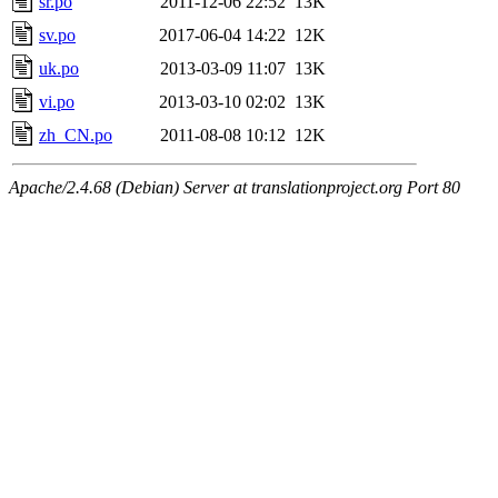
sr.po
2011-12-06 22:52
13K
sv.po
2017-06-04 14:22
12K
uk.po
2013-03-09 11:07
13K
vi.po
2013-03-10 02:02
13K
zh_CN.po
2011-08-08 10:12
12K
Apache/2.4.68 (Debian) Server at translationproject.org Port 80