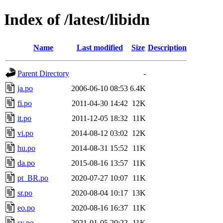
Index of /latest/libidn
Name
Last modified
Size
Description
Parent Directory
-
ja.po
2006-06-10 08:53
6.4K
fi.po
2011-04-30 14:42
12K
it.po
2011-12-05 18:32
11K
vi.po
2014-08-12 03:02
12K
hu.po
2014-08-31 15:52
11K
da.po
2015-08-16 13:57
11K
pt_BR.po
2020-07-27 10:07
11K
sr.po
2020-08-04 10:17
13K
eo.po
2020-08-16 16:37
11K
sv.po
2021-01-05 20:22
11K