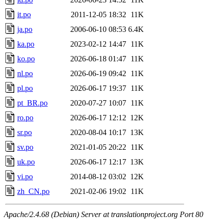
it.po
2011-12-05 18:32
11K
ja.po
2006-06-10 08:53
6.4K
ka.po
2023-02-12 14:47
11K
ko.po
2026-06-18 01:47
11K
nl.po
2026-06-19 09:42
11K
pl.po
2026-06-17 19:37
11K
pt_BR.po
2020-07-27 10:07
11K
ro.po
2026-06-17 12:12
12K
sr.po
2020-08-04 10:17
13K
sv.po
2021-01-05 20:22
11K
uk.po
2026-06-17 12:17
13K
vi.po
2014-08-12 03:02
12K
zh_CN.po
2021-02-06 19:02
11K
Apache/2.4.68 (Debian) Server at translationproject.org Port 80