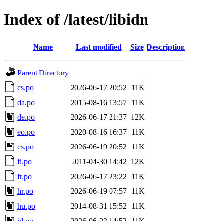
Index of /latest/libidn
Name
Last modified
Size
Description
Parent Directory
-
cs.po
2026-06-17 20:52
11K
da.po
2015-08-16 13:57
11K
de.po
2026-06-17 21:37
12K
eo.po
2020-08-16 16:37
11K
es.po
2026-06-19 20:52
11K
fi.po
2011-04-30 14:42
12K
fr.po
2026-06-17 23:22
11K
hr.po
2026-06-19 07:57
11K
hu.po
2014-08-31 15:52
11K
id.po
2026-06-23 14:52
11K