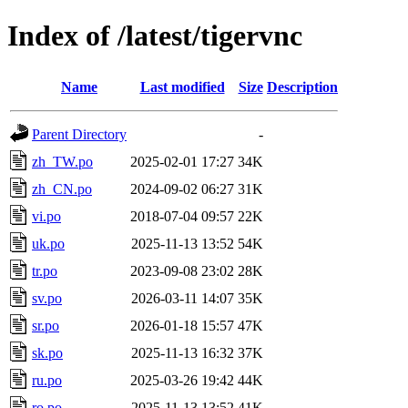
Index of /latest/tigervnc
Name
Last modified
Size
Description
Parent Directory
-
zh_TW.po
2025-02-01 17:27
34K
zh_CN.po
2024-09-02 06:27
31K
vi.po
2018-07-04 09:57
22K
uk.po
2025-11-13 13:52
54K
tr.po
2023-09-08 23:02
28K
sv.po
2026-03-11 14:07
35K
sr.po
2026-01-18 15:57
47K
sk.po
2025-11-13 16:32
37K
ru.po
2025-03-26 19:42
44K
ro.po
2025-11-13 13:52
41K