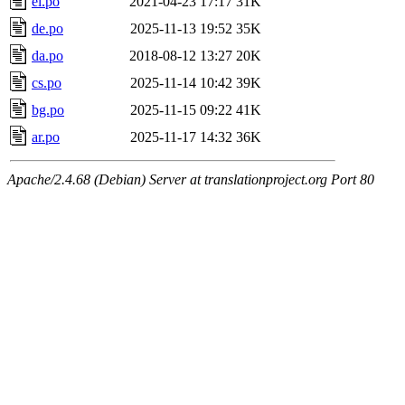
el.po
2021-04-23 17:17
31K
de.po
2025-11-13 19:52
35K
da.po
2018-08-12 13:27
20K
cs.po
2025-11-14 10:42
39K
bg.po
2025-11-15 09:22
41K
ar.po
2025-11-17 14:32
36K
Apache/2.4.68 (Debian) Server at translationproject.org Port 80