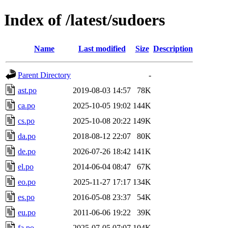
Index of /latest/sudoers
Name
Last modified
Size
Description
Parent Directory
-
ast.po
2019-08-03 14:57
78K
ca.po
2025-10-05 19:02
144K
cs.po
2025-10-08 20:22
149K
da.po
2018-08-12 22:07
80K
de.po
2026-07-26 18:42
141K
el.po
2014-06-04 08:47
67K
eo.po
2025-11-27 17:17
134K
es.po
2016-05-08 23:37
54K
eu.po
2011-06-06 19:22
39K
fa.po
2025-07-05 07:07
104K