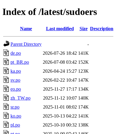
Index of /latest/sudoers
Name
Last modified
Size
Description
Parent Directory
-
de.po
2026-07-26 18:42
141K
pt_BR.po
2026-07-08 03:42
152K
ka.po
2026-04-24 15:27
123K
sv.po
2026-02-22 10:47
147K
eo.po
2025-11-27 17:17
134K
zh_TW.po
2025-11-12 10:07
140K
sr.po
2025-11-01 08:02
174K
ko.po
2025-10-13 04:22
141K
pl.po
2025-10-10 00:32
138K
pt.po
2025-10-09 07:42
146K