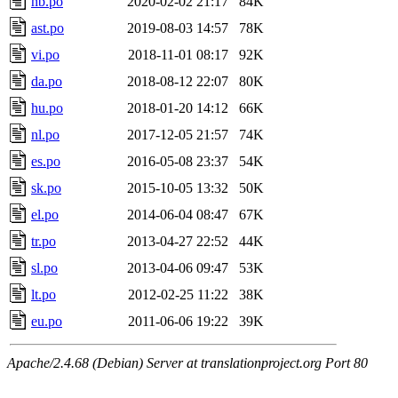
nb.po
2020-02-02 21:17
84K
ast.po
2019-08-03 14:57
78K
vi.po
2018-11-01 08:17
92K
da.po
2018-08-12 22:07
80K
hu.po
2018-01-20 14:12
66K
nl.po
2017-12-05 21:57
74K
es.po
2016-05-08 23:37
54K
sk.po
2015-10-05 13:32
50K
el.po
2014-06-04 08:47
67K
tr.po
2013-04-27 22:52
44K
sl.po
2013-04-06 09:47
53K
lt.po
2012-02-25 11:22
38K
eu.po
2011-06-06 19:22
39K
Apache/2.4.68 (Debian) Server at translationproject.org Port 80